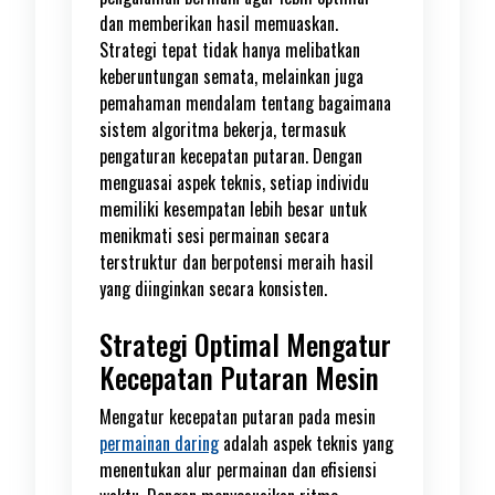
dan memberikan hasil memuaskan.
Strategi tepat tidak hanya melibatkan
keberuntungan semata, melainkan juga
pemahaman mendalam tentang bagaimana
sistem algoritma bekerja, termasuk
pengaturan kecepatan putaran. Dengan
menguasai aspek teknis, setiap individu
memiliki kesempatan lebih besar untuk
menikmati sesi permainan secara
terstruktur dan berpotensi meraih hasil
yang diinginkan secara konsisten.
Strategi Optimal Mengatur
Kecepatan Putaran Mesin
Mengatur kecepatan putaran pada mesin
permainan daring
adalah aspek teknis yang
menentukan alur permainan dan efisiensi