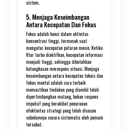
sistem.
5. Menjaga Keseimbangan
Antara Kecepatan Dan Fokus
Fokus adalah kunci dalam aktivitas
konsentrasi tinggi, termasuk saat
mengatur kecepatan putaran mesin. Ketika
fitur turbo diaktifkan, kecepatan informasi
menjadi tinggi, sehingga dibutuhkan
ketangkasan merespons situasi. Menjaga
keseimbangan antara kecepatan teknis dan
fokus mental adalah cara terbaik
memastikan tindakan yang diambil telah
dipertimbangkan matang, bukan respons
impulsif yang berakibat penurunan
efektivitas strategi yang telah disusun
sebelumnya secara sistematis oleh pemain
tersebut.