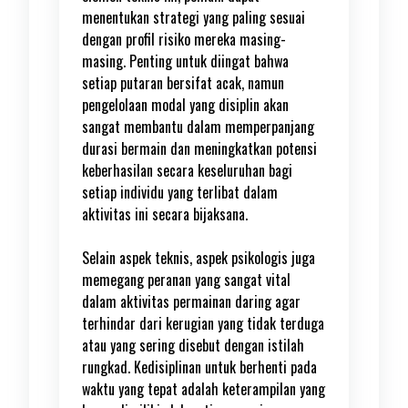
menentukan strategi yang paling sesuai
dengan profil risiko mereka masing-
masing. Penting untuk diingat bahwa
setiap putaran bersifat acak, namun
pengelolaan modal yang disiplin akan
sangat membantu dalam memperpanjang
durasi bermain dan meningkatkan potensi
keberhasilan secara keseluruhan bagi
setiap individu yang terlibat dalam
aktivitas ini secara bijaksana.
Selain aspek teknis, aspek psikologis juga
memegang peranan yang sangat vital
dalam aktivitas permainan daring agar
terhindar dari kerugian yang tidak terduga
atau yang sering disebut dengan istilah
rungkad. Kedisiplinan untuk berhenti pada
waktu yang tepat adalah keterampilan yang