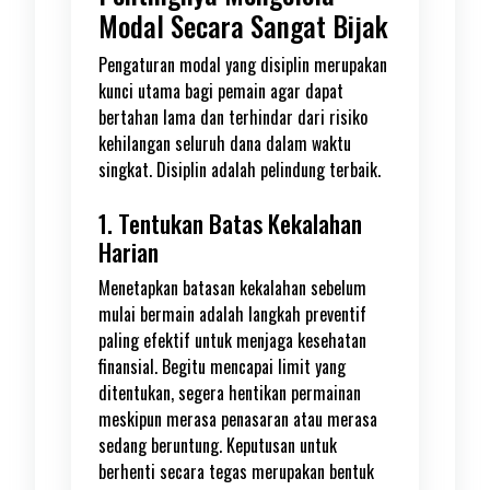
Modal Secara Sangat Bijak
Pengaturan modal yang disiplin merupakan
kunci utama bagi pemain agar dapat
bertahan lama dan terhindar dari risiko
kehilangan seluruh dana dalam waktu
singkat. Disiplin adalah pelindung terbaik.
1. Tentukan Batas Kekalahan
Harian
Menetapkan batasan kekalahan sebelum
mulai bermain adalah langkah preventif
paling efektif untuk menjaga kesehatan
finansial. Begitu mencapai limit yang
ditentukan, segera hentikan permainan
meskipun merasa penasaran atau merasa
sedang beruntung. Keputusan untuk
berhenti secara tegas merupakan bentuk