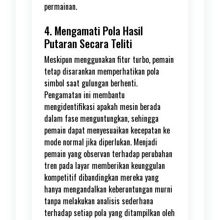
permainan.
4. Mengamati Pola Hasil
Putaran Secara Teliti
Meskipun menggunakan fitur turbo, pemain
tetap disarankan memperhatikan pola
simbol saat gulungan berhenti.
Pengamatan ini membantu
mengidentifikasi apakah mesin berada
dalam fase menguntungkan, sehingga
pemain dapat menyesuaikan kecepatan ke
mode normal jika diperlukan. Menjadi
pemain yang observan terhadap perubahan
tren pada layar memberikan keunggulan
kompetitif dibandingkan mereka yang
hanya mengandalkan keberuntungan murni
tanpa melakukan analisis sederhana
terhadap setiap pola yang ditampilkan oleh