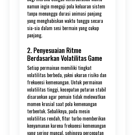
namun ingin menguji pola keluaran sistem
tanpa menunggu durasi animasi panjang
yang menghabiskan waktu tunggu secara
sia-sia dalam sesi bermain yang cukup
panjang.
2. Penyesuaian Ritme
Berdasarkan Volatilitas Game
Setiap permainan memiliki tingkat
volatilitas berbeda, yakni ukuran risiko dan
frekuensi kemenangan. Untuk permainan
volatilitas tinggi, kecepatan putaran stabil
disarankan agar pemain tidak melewatkan
momen krusial saat pola kemenangan
terbentuk. Sebaliknya, pada mesin
volatilitas rendah, fitur turbo memberikan
kenyamanan karena frekuensi kemenangan
yang sering muncul, sehingga percepatan