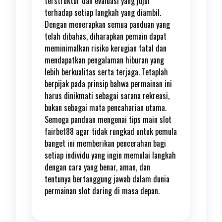
terstruktur dan evaluasi yang jujur
terhadap setiap langkah yang diambil.
Dengan menerapkan semua panduan yang
telah dibahas, diharapkan pemain dapat
meminimalkan risiko kerugian fatal dan
mendapatkan pengalaman hiburan yang
lebih berkualitas serta terjaga. Tetaplah
berpijak pada prinsip bahwa permainan ini
harus dinikmati sebagai sarana rekreasi,
bukan sebagai mata pencaharian utama.
Semoga panduan mengenai tips main slot
fairbet88 agar tidak rungkad untuk pemula
banget ini memberikan pencerahan bagi
setiap individu yang ingin memulai langkah
dengan cara yang benar, aman, dan
tentunya bertanggung jawab dalam dunia
permainan slot daring di masa depan.