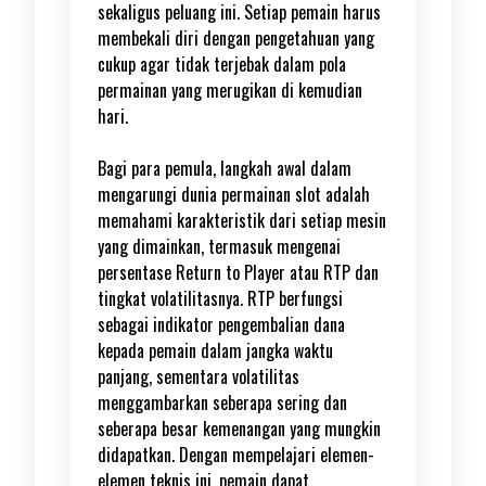
sekaligus peluang ini. Setiap pemain harus
membekali diri dengan pengetahuan yang
cukup agar tidak terjebak dalam pola
permainan yang merugikan di kemudian
hari.
Bagi para pemula, langkah awal dalam
mengarungi dunia permainan slot adalah
memahami karakteristik dari setiap mesin
yang dimainkan, termasuk mengenai
persentase Return to Player atau RTP dan
tingkat volatilitasnya. RTP berfungsi
sebagai indikator pengembalian dana
kepada pemain dalam jangka waktu
panjang, sementara volatilitas
menggambarkan seberapa sering dan
seberapa besar kemenangan yang mungkin
didapatkan. Dengan mempelajari elemen-
elemen teknis ini, pemain dapat