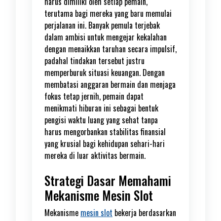
harus dimiliki oleh setiap pemain,
terutama bagi mereka yang baru memulai
perjalanan ini. Banyak pemula terjebak
dalam ambisi untuk mengejar kekalahan
dengan menaikkan taruhan secara impulsif,
padahal tindakan tersebut justru
memperburuk situasi keuangan. Dengan
membatasi anggaran bermain dan menjaga
fokus tetap jernih, pemain dapat
menikmati hiburan ini sebagai bentuk
pengisi waktu luang yang sehat tanpa
harus mengorbankan stabilitas finansial
yang krusial bagi kehidupan sehari-hari
mereka di luar aktivitas bermain.
Strategi Dasar Memahami
Mekanisme Mesin Slot
Mekanisme
mesin slot
bekerja berdasarkan