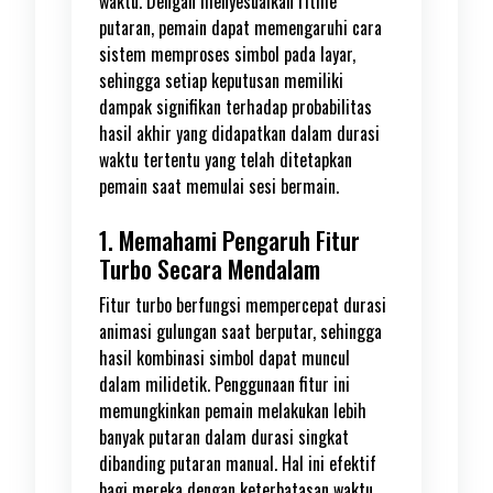
waktu. Dengan menyesuaikan ritme
putaran, pemain dapat memengaruhi cara
sistem memproses simbol pada layar,
sehingga setiap keputusan memiliki
dampak signifikan terhadap probabilitas
hasil akhir yang didapatkan dalam durasi
waktu tertentu yang telah ditetapkan
pemain saat memulai sesi bermain.
1. Memahami Pengaruh Fitur
Turbo Secara Mendalam
Fitur turbo berfungsi mempercepat durasi
animasi gulungan saat berputar, sehingga
hasil kombinasi simbol dapat muncul
dalam milidetik. Penggunaan fitur ini
memungkinkan pemain melakukan lebih
banyak putaran dalam durasi singkat
dibanding putaran manual. Hal ini efektif
bagi mereka dengan keterbatasan waktu